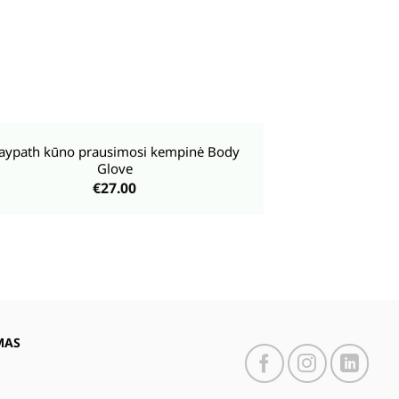
aypath kūno prausimosi kempinė Body
Glove
€
27.00
MAS