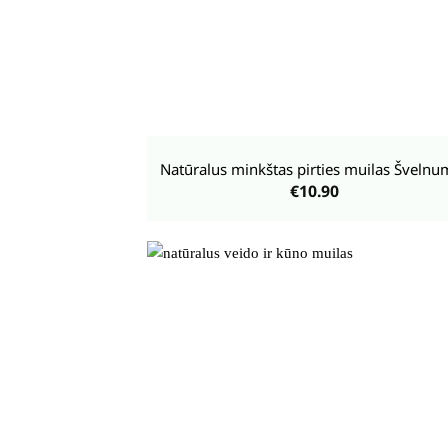
+
Natūralus minkštas pirties muilas Švelnu
€
10.90