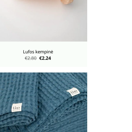
Lufos kempinė
Original
Current
€
2.80
€
2.24
price
price
was:
is:
€2.80.
€2.24.