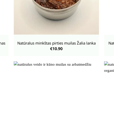
+
+
mas
Natūralus minkštas pirties muilas Žalia lanka
Nat
€
10.90