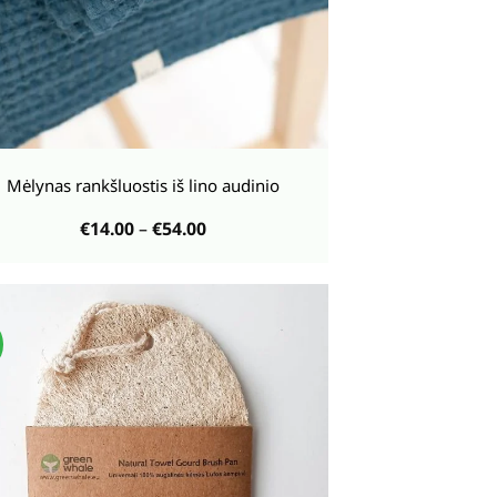
Mėlynas rankšluostis iš lino audinio
Price
€
14.00
–
€
54.00
range:
€14.00
through
€54.00