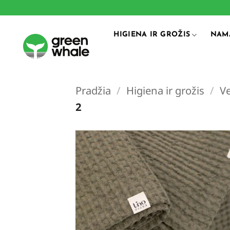
Skip
to
content
HIGIENA IR GROŽIS
NAM
Pradžia
/
Higiena ir grožis
/
Ve
2