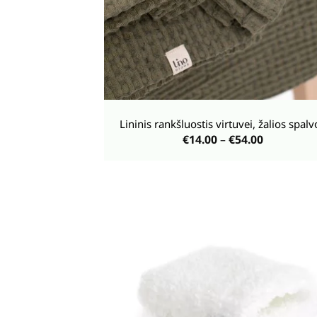
+
Lininis rankšluostis virtuvei, žalios spalv
Price
€
14.00
–
€
54.00
range:
€14.00
through
€54.00