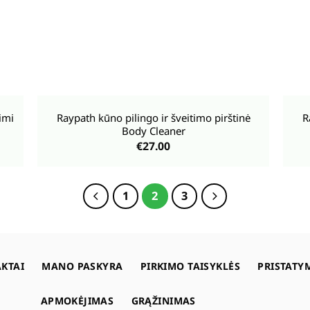
+
+
imi
Raypath kūno pilingo ir šveitimo pirštinė
R
Body Cleaner
€
27.00
1
2
3
KTAI
MANO PASKYRA
PIRKIMO TAISYKLĖS
PRISTATY
APMOKĖJIMAS
GRĄŽINIMAS