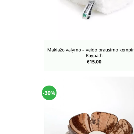
+
Makiažo valymo – veido prausimo kempi
Raypath
€
15.00
-30%