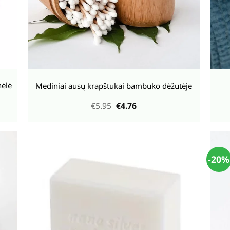
+
+
nėlė
Mediniai ausų krapštukai bambuko dėžutėje
Original
Current
€
5.95
€
4.76
price
price
was:
is:
€5.95.
€4.76.
-20%