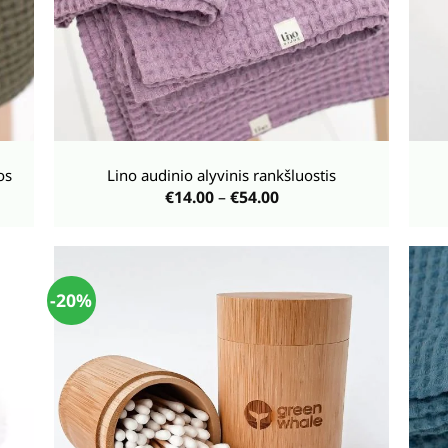
+
+
os
Lino audinio alyvinis rankšluostis
Price
€
14.00
–
€
54.00
range:
€14.00
through
€54.00
-20%