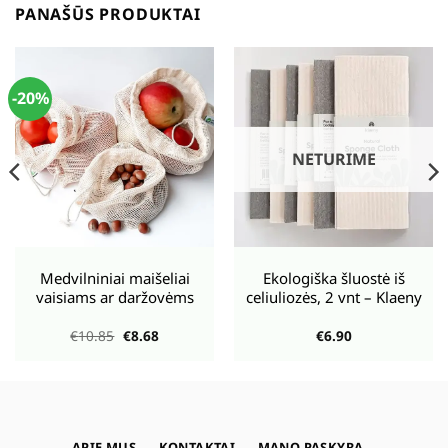
PANAŠŪS PRODUKTAI
-20%
NETURIME
Medvilniniai maišeliai
Ekologiška šluostė iš
vaisiams ar daržovėms
celiuliozės, 2 vnt – Klaeny
Original
Current
€
10.85
€
8.68
€
6.90
price
price
was:
is:
€10.85.
€8.68.
APIE MUS
KONTAKTAI
MANO PASKYRA