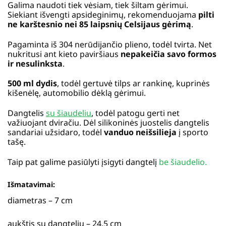
Galima naudoti tiek vėsiam, tiek šiltam gėrimui.
Siekiant išvengti apsideginimų, rekomenduojama
pilti
ne karštesnio nei 85 laipsnių Celsijaus gėrimą
.
Pagaminta iš 304 nerūdijančio plieno, todėl tvirta. Net
nukritusi ant kieto paviršiaus
nepakeičia savo formos
ir nesulinksta
.
500 ml dydis
, todėl gertuvė tilps ar rankinę, kuprinės
kišenėlę, automobilio dėklą gėrimui.
Dangtelis
su šiaudeliu
, todėl patogu gerti net
važiuojant dviračiu. Dėl silikoninės juostelis dangtelis
sandariai užsidaro, todėl
vanduo neišsilieja
į sporto
tašę.
Taip pat galime pasiūlyti įsigyti dangtelį
be šiaudelio.
Išmatavimai:
diametras – 7 cm
aukštis su dangteliu – 24,5 cm