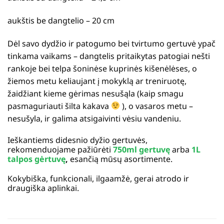
aukštis be dangtelio – 20 cm
Dėl savo dydžio ir patogumo bei tvirtumo gertuvė ypač
tinkama vaikams – dangtelis pritaikytas patogiai nešti
rankoje bei telpa šoninėse kuprinės kišenėlėses, o
žiemos metu keliaujant į mokyklą ar treniruotę,
žaidžiant kieme gėrimas nesušąla (kaip smagu
pasmaguriauti šilta kakava
), o vasaros metu –
nesušyla, ir galima atsigaivinti vėsiu vandeniu.
Ieškantiems didesnio dyžio gertuvės,
rekomenduojame pažiūrėti
750ml gertuvę
arba
1L
talpos gėrtuvę
,
esančią mūsų asortimente.
Kokybiška, funkcionali, ilgaamžė, gerai atrodo ir
draugiška aplinkai.