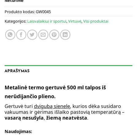
Neturime
Produkto kodas:
GW0045
Kategorijos:
Laisvalaikiui ir sportui
,
Virtuvė
,
Visi produktai
APRAŠYMAS
Metalinė termo gertuvė 500 ml talpos iš
nerūdijančio plieno.
Gertuvė turi
dvigubą sienelę
, kurios dėka susidaro
vakuumas ir gėrimas išlaiko pastovią temperatūrą –
vasarą nesušyla
,
žiemą neatvėsta
.
Naudojimas: